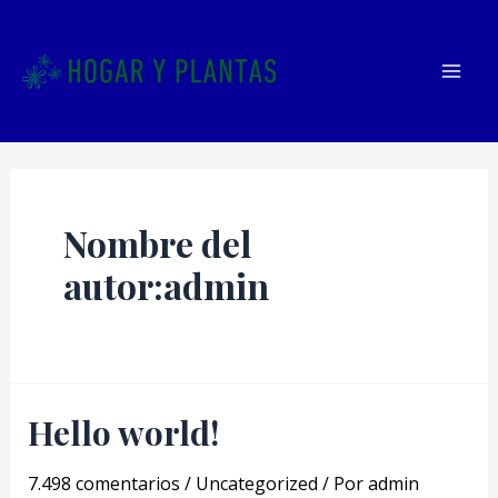
Ir
al
contenido
Mai
Men
Nombre del
autor:admin
Hello world!
7.498 comentarios
/
Uncategorized
/ Por
admin